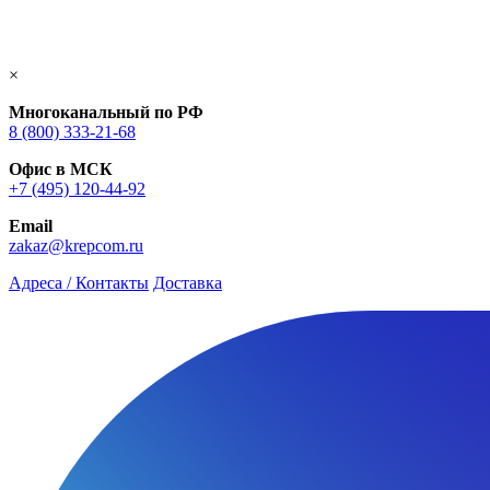
×
Многоканальный по РФ
8 (800) 333‑21-68
Офис в МСК
+7 (495) 120-44-92
Email
zakaz@krepcom.ru
Адреса / Контакты
Доставка