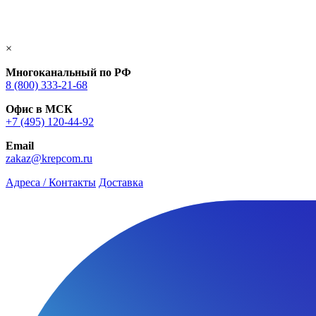
×
Многоканальный по РФ
8 (800) 333‑21-68
Офис в МСК
+7 (495) 120-44-92
Email
zakaz@krepcom.ru
Адреса / Контакты
Доставка