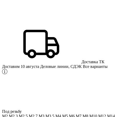
Доставка ТК
Доставим 10 августа
Деловые линии, СДЭК
Все варианты
Под резьбу
М2
М2,3
М2,5
М2,7
М3
М3,5
М4
М5
М6
М7
М8
М10
М12
М14