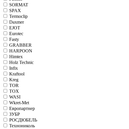
SORMAT
SPAX
Termoclip
Daxmer
EJOT
Eurotec
Fasty
GRABBER
HARPOON
Himtex
Holz Technic
Infix
Kraftool
Kreg
TOR
TOX
WASI
Wkret-Met
Европартнер
ЗУБР
РОСДЮБЕЛЬ
Технониколь