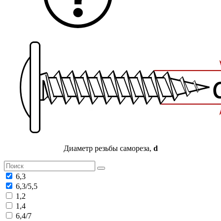
Диаметр резьбы самореза,
d
6,3
6,3/5,5
1,2
1,4
6,4/7