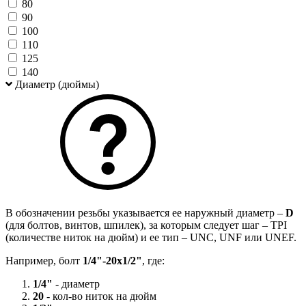
80
90
100
110
125
140
Диаметр (дюймы)
В обозначении резьбы указывается ее наружный диаметр –
D
(для болтов, винтов, шпилек), за которым следует шаг – TPI
(количестве ниток на дюйм) и ее тип – UNC, UNF или UNEF.
Например, болт
1/4"-20х1/2"
, где:
1/4"
- диаметр
20
- кол-во ниток на дюйм