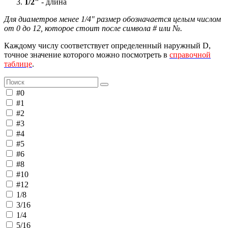
1/2"
- длина
Для диаметров менее 1/4" размер обозначается целым числом
от 0 до 12, которое стоит после символа # или №.
Каждому числу соответствует определенный наружный D,
точное значение которого можно посмотреть в
справочной
таблице
.
#0
#1
#2
#3
#4
#5
#6
#8
#10
#12
1/8
3/16
1/4
5/16