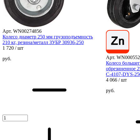
Арт. WN00274856
Колесо диаметр 250 мм грузоподъемность
210 кг, резина/металл ЗУБР 30936-250
1 720
/ шт
Арт. WN000552
руб.
Колесо большег
обрезиненное 
С-4107-DYS-25
4 066
/ шт
руб.