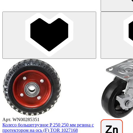
Арт. WN00285351
Колесо большегрузное P 250 250 мм резина с
протектором на ось (F) TOR 1027168