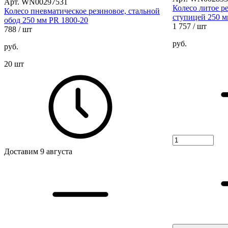
Арт. WN00297531
Колесо литое р
Колесо пневматическое резиновое, стальной
ступицей 250 
обод 250 мм PR 1800-20
1 757
/ шт
788
/ шт
руб.
руб.
20 шт
Доставим 9 августа