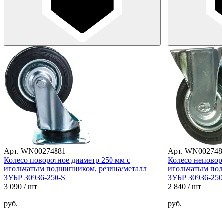
Арт. WN00274881
Арт. WN002748
Колесо поворотное диаметр 250 мм с
Колесо неповор
игольчатым подшипником, резина/металл
игольчатым по
ЗУБР 30936-250-S
ЗУБР 30936-250
3 090
/ шт
2 840
/ шт
руб.
руб.